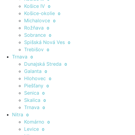
Košice IV
0
Košice-okolie
0
Michalovce
0
Rožňava
0
Sobrance
0
Spišská Nová Ves
0
Trebišov
0
Trnava
0
Dunajská Streda
0
Galanta
0
Hlohovec
0
Piešťany
0
Senica
0
Skalica
0
Trnava
0
Nitra
0
Komárno
0
Levice
0