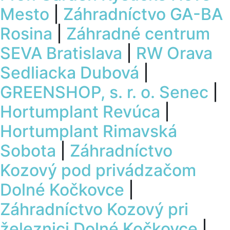
Mesto
|
Záhradníctvo GA-BA
Rosina
|
Záhradné centrum
SEVA Bratislava
|
RW Orava
Sedliacka Dubová
|
GREENSHOP, s. r. o. Senec
|
Hortumplant Revúca
|
Hortumplant Rimavská
Sobota
|
Záhradníctvo
Kozový pod privádzačom
Dolné Kočkovce
|
Záhradníctvo Kozový pri
železnici Dolné Kočkovce
|