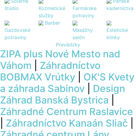
Solárne
Pánske
štúdio
Kozmetické
Farmárske
kaderníctva
služby
potraviny
Barber
Gazdovské
Masážny
Estetické
potraviny
salón
klinky
Prevádzky
ZIPA plus Nové Mesto nad
Váhom
|
Záhradníctvo
BOBMAX Vrútky
|
OK'S Kvety
a záhrada Sabinov
|
Design
Záhrad Banská Bystrica
|
Záhradné Centrum Raslavice
|
Záhradníctvo Kanaán Sliač
|
Záhradné centrum Lány