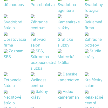
dôchodcov
Pohrebníctva
Svadobná
Svadobný
agentúra
fotograf
Svadobné
Záhradné
Kamenárske
Reklamná
štúdio
centrum
služby
firma
Upratovacia
Tetovací
Grafické
Záhradné
firma
salón
služby
potreby
Zoznam
SBS,
Štúdia
SBS
Súkromná
Materská
krásy
bezpečnostná
škôlka
služba
Dámske
Tetovacie
Wellness
kaderníctvo
Krajčírsky
štúdio
centrum
salón
Salóny
Video
Nechtové
krásy
kameraman
Relaxačné
štúdio
centrá