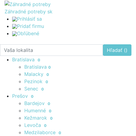
Záhradné potreby
sk
Prihlásiť sa
Pridať firmu
Obľúbené
Hľadať (
)
Bratislava
0
Bratislava
0
Malacky
0
Pezinok
0
Senec
0
Prešov
0
Bardejov
0
Humenné
0
Kežmarok
0
Levoča
0
Medzilaborce
0