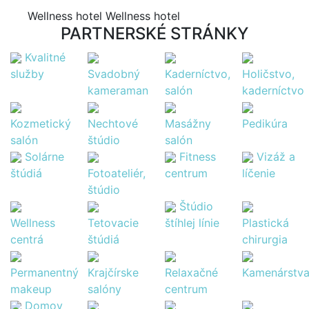
Wellness hotel Wellness hotel
PARTNERSKÉ STRÁNKY
Kvalitné
služby
Svadobný
Kaderníctvo,
Holičstvo,
kameraman
salón
kaderníctvo
Kozmetický
Nechtové
Masážny
Pedikúra
salón
štúdio
salón
Solárne
Fitness
Vizáž a
štúdiá
Fotoateliér,
centrum
líčenie
štúdio
Štúdio
Wellness
Tetovacie
štíhlej línie
Plastická
centrá
štúdiá
chirurgia
Permanentný
Krajčírske
Relaxačné
Kamenárstv
makeup
salóny
centrum
Domov