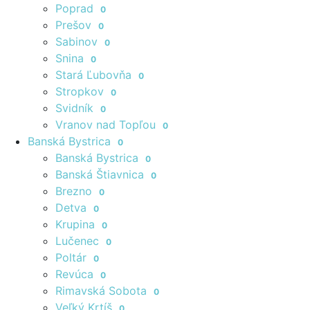
Poprad
0
Prešov
0
Sabinov
0
Snina
0
Stará Ľubovňa
0
Stropkov
0
Svidník
0
Vranov nad Topľou
0
Banská Bystrica
0
Banská Bystrica
0
Banská Štiavnica
0
Brezno
0
Detva
0
Krupina
0
Lučenec
0
Poltár
0
Revúca
0
Rimavská Sobota
0
Veľký Krtíš
0