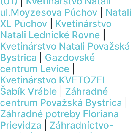
(01)
|
Kvetinárstvo Natali
ul.Moyzesova Púchov
|
Natali
XL Púchov
|
Kvetinárstvo
Natali Lednické Rovne
|
Kvetinárstvo Natali Považská
Bystrica
|
Gazdovské
centrum Levice
|
Kvetinárstvo KVETOZEL
Šabík Vráble
|
Záhradné
centrum Považská Bystrica
|
Záhradné potreby Floriana
Prievidza
|
Záhradníctvo-