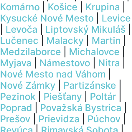
Komárno
|
Košice
|
Krupina
|
Kysucké Nové Mesto
|
Levice
|
Levoča
|
Liptovský Mikuláš
|
Lučenec
|
Malacky
|
Martin
|
Medzilaborce
|
Michalovce
|
Myjava
|
Námestovo
|
Nitra
|
Nové Mesto nad Váhom
|
Nové Zámky
|
Partizánske
|
Pezinok
|
Piešťany
|
Poltár
|
Poprad
|
Považská Bystrica
|
Prešov
|
Prievidza
|
Púchov
|
Revúca
|
Rimavská Sobota
|