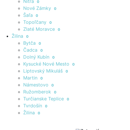
Nitra
0
Nové Zámky
0
Šaľa
0
Topoľčany
0
Zlaté Moravce
0
Žilina
0
Bytča
0
Čadca
0
Dolný Kubín
0
Kysucké Nové Mesto
0
Liptovský Mikuláš
0
Martin
0
Námestovo
0
Ružomberok
0
Turčianske Teplice
0
Tvrdošín
0
Žilina
0