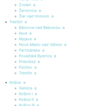
Zvolen
0
Žarnovica
0
Žiar nad Hronom
0
Trenčín
0
Bánovce nad Bebravou
0
Ilava
0
Myjava
0
Nové Mesto nad Váhom
0
Partizánske
0
Považská Bystrica
0
Prievidza
0
Púchov
0
Trenčín
0
Košice
0
Gelnica
0
Košice I
0
Košice II
0
Košice III
0