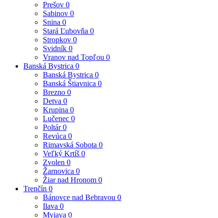
Prešov
0
Sabinov
0
Snina
0
Stará Ľubovňa
0
Stropkov
0
Svidník
0
Vranov nad Topľou
0
Banská Bystrica
0
Banská Bystrica
0
Banská Štiavnica
0
Brezno
0
Detva
0
Krupina
0
Lučenec
0
Poltár
0
Revúca
0
Rimavská Sobota
0
Veľký Krtíš
0
Zvolen
0
Žarnovica
0
Žiar nad Hronom
0
Trenčín
0
Bánovce nad Bebravou
0
Ilava
0
Myjava
0