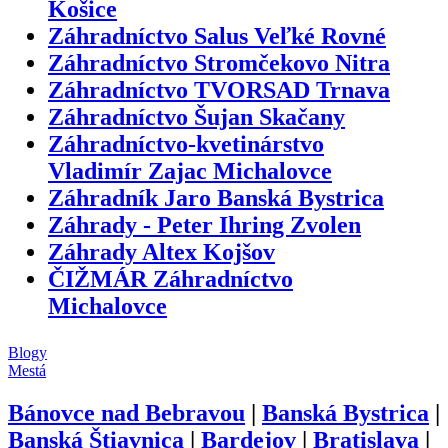
Košice
Záhradníctvo Salus Veľké Rovné
Záhradníctvo Stromčekovo Nitra
Záhradníctvo TVORSAD Trnava
Záhradníctvo Šujan Skačany
Záhradníctvo-kvetinárstvo
Vladimír Zajac Michalovce
Záhradník Jaro Banská Bystrica
Záhrady - Peter Ihring Zvolen
Záhrady Altex Kojšov
ČIŽMÁR Záhradníctvo
Michalovce
Blogy
Mestá
Bánovce nad Bebravou
|
Banská Bystrica
|
Banská Štiavnica
|
Bardejov
|
Bratislava
|