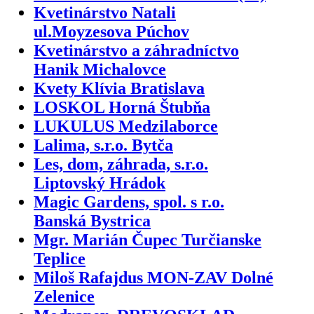
Kvetinárstvo Natali
ul.Moyzesova Púchov
Kvetinárstvo a záhradníctvo
Hanik Michalovce
Kvety Klívia Bratislava
LOSKOL Horná Štubňa
LUKULUS Medzilaborce
Lalima, s.r.o. Bytča
Les, dom, záhrada, s.r.o.
Liptovský Hrádok
Magic Gardens, spol. s r.o.
Banská Bystrica
Mgr. Marián Čupec Turčianske
Teplice
Miloš Rafajdus MON-ZAV Dolné
Zelenice