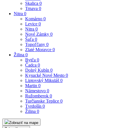
Skalica
0
Trnava
0
Nitra
0
Komárno
0
Levice
0
Nitra
0
Nové Zámky
0
Šaľa
0
Topoľčany
0
Zlaté Moravce
0
Žilina
0
Bytča
0
Čadca
0
Dolný Kubín
0
Kysucké Nové Mesto
0
Liptovský Mikuláš
0
Martin
0
Námestovo
0
Ružomberok
0
Turčianske Teplice
0
Tvrdošín
0
Žilina
0
Zobraziť na mape