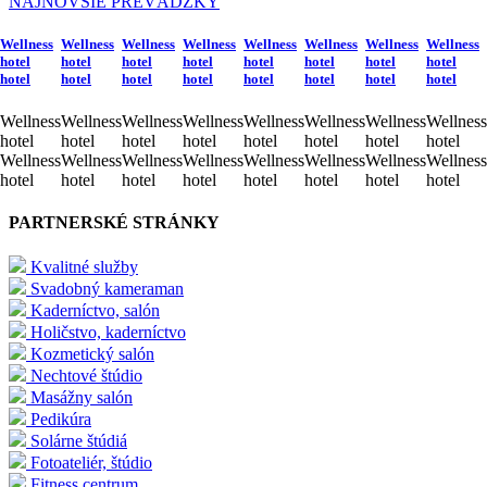
NAJNOVŠIE PREVÁDZKY
Wellness
Wellness
Wellness
Wellness
Wellness
Wellness
Wellness
Wellness
hotel
hotel
hotel
hotel
hotel
hotel
hotel
hotel
hotel
hotel
hotel
hotel
hotel
hotel
hotel
hotel
Wellness
Wellness
Wellness
Wellness
Wellness
Wellness
Wellness
Wellness
hotel
hotel
hotel
hotel
hotel
hotel
hotel
hotel
Wellness
Wellness
Wellness
Wellness
Wellness
Wellness
Wellness
Wellness
hotel
hotel
hotel
hotel
hotel
hotel
hotel
hotel
PARTNERSKÉ STRÁNKY
Kvalitné služby
Svadobný kameraman
Kaderníctvo, salón
Holičstvo, kaderníctvo
Kozmetický salón
Nechtové štúdio
Masážny salón
Pedikúra
Solárne štúdiá
Fotoateliér, štúdio
Fitness centrum