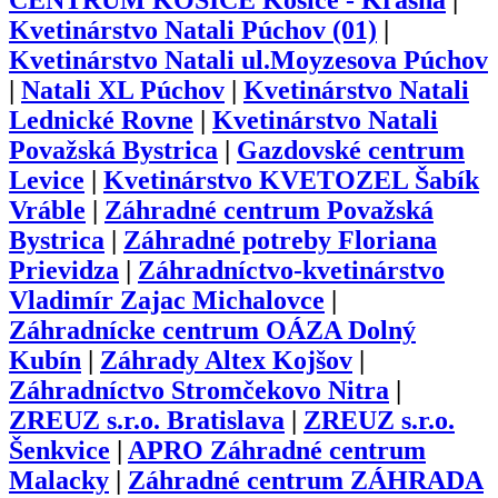
CENTRUM KOŠICE Košice - Krásna
|
Kvetinárstvo Natali Púchov (01)
|
Kvetinárstvo Natali ul.Moyzesova Púchov
|
Natali XL Púchov
|
Kvetinárstvo Natali
Lednické Rovne
|
Kvetinárstvo Natali
Považská Bystrica
|
Gazdovské centrum
Levice
|
Kvetinárstvo KVETOZEL Šabík
Vráble
|
Záhradné centrum Považská
Bystrica
|
Záhradné potreby Floriana
Prievidza
|
Záhradníctvo-kvetinárstvo
Vladimír Zajac Michalovce
|
Záhradnícke centrum OÁZA Dolný
Kubín
|
Záhrady Altex Kojšov
|
Záhradníctvo Stromčekovo Nitra
|
ZREUZ s.r.o. Bratislava
|
ZREUZ s.r.o.
Šenkvice
|
APRO Záhradné centrum
Malacky
|
Záhradné centrum ZÁHRADA