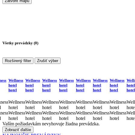
Zatvoriť mapu
Všetky prevádzky (
0
)
Rozširený filter
Zrušiť výber
ness
Wellness
Wellness
Wellness
Wellness
Wellness
Wellness
Wellness
Well
hotel
hotel
hotel
hotel
hotel
hotel
hotel
hotel
hotel
hotel
hotel
hotel
hotel
hotel
hotel
hotel
ness
Wellness
Wellness
Wellness
Wellness
Wellness
Wellness
Wellness
Well
l
hotel
hotel
hotel
hotel
hotel
hotel
hotel
hote
ness
Wellness
Wellness
Wellness
Wellness
Wellness
Wellness
Wellness
Well
l
hotel
hotel
hotel
hotel
hotel
hotel
hotel
hote
Vaším požiadavkám nevyhovuje žiadna prevádzka.
Zobraziť ďalšie