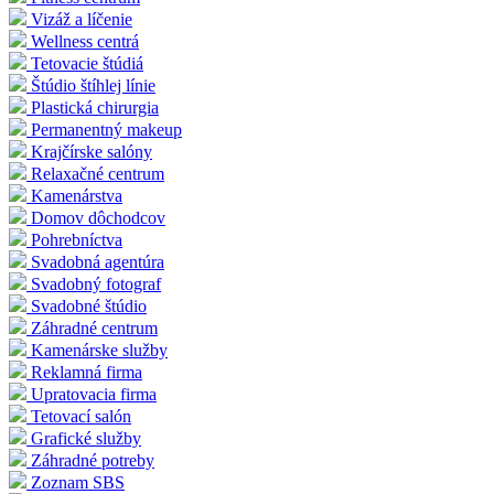
Vizáž a líčenie
Wellness centrá
Tetovacie štúdiá
Štúdio štíhlej línie
Plastická chirurgia
Permanentný makeup
Krajčírske salóny
Relaxačné centrum
Kamenárstva
Domov dôchodcov
Pohrebníctva
Svadobná agentúra
Svadobný fotograf
Svadobné štúdio
Záhradné centrum
Kamenárske služby
Reklamná firma
Upratovacia firma
Tetovací salón
Grafické služby
Záhradné potreby
Zoznam SBS