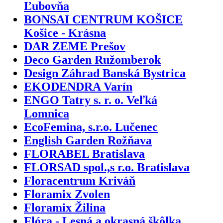
Ľubovňa
BONSAI CENTRUM KOŠICE
Košice - Krásna
DAR ZEME Prešov
Deco Garden Ružomberok
Design Záhrad Banská Bystrica
EKODENDRA Varín
ENGO Tatry s. r. o. Veľká
Lomnica
EcoFemina, s.r.o. Lučenec
English Garden Rožňava
FLORABEL Bratislava
FLORSAD spol.,s r.o. Bratislava
Floracentrum Kriváň
Floramix Zvolen
Floramix Žilina
Flóra - Lesná a okrasná škôlka