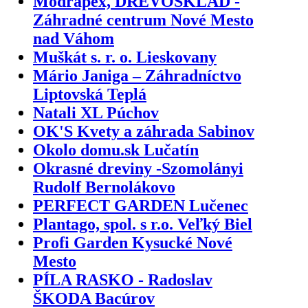
Modrapex, DREVOSKLAD -
Záhradné centrum Nové Mesto
nad Váhom
Muškát s. r. o. Lieskovany
Mário Janiga – Záhradníctvo
Liptovská Teplá
Natali XL Púchov
OK'S Kvety a záhrada Sabinov
Okolo domu.sk Lučatín
Okrasné dreviny -Szomolányi
Rudolf Bernolákovo
PERFECT GARDEN Lučenec
Plantago, spol. s r.o. Veľký Biel
Profi Garden Kysucké Nové
Mesto
PÍLA RASKO - Radoslav
ŠKODA Bacúrov