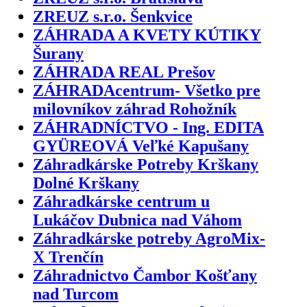
ZREUZ s.r.o. Šenkvice
ZÁHRADA A KVETY KÚTIKY
Šurany
ZÁHRADA REAL Prešov
ZÁHRADAcentrum- Všetko pre
milovníkov záhrad Rohožník
ZÁHRADNÍCTVO - Ing. EDITA
GYÜREOVÁ Veľké Kapušany
Záhradkárske Potreby Krškany
Dolné Krškany
Záhradkárske centrum u
Lukáčov Dubnica nad Váhom
Záhradkárske potreby AgroMix-
X Trenčín
Záhradnictvo Čambor Košťany
nad Turcom