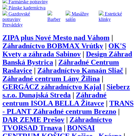
Farmárske potraviny
Pánske kaderníctva
Gazdovské
Masážny
Estetické
potraviny
Barber
salón
klinky
Prevádzky
ZIPA plus Nové Mesto nad Váhom
|
Záhradníctvo BOBMAX Vrútky
|
OK'S
Kvety a záhrada Sabinov
|
Design Záhrad
Banská Bystrica
|
Záhradné Centrum
Raslavice
|
Záhradníctvo Kanaán Sliač
|
Záhradné centrum Lány Žilina
|
GERGÁCZ záhradníctvo Kajal
|
Sieberz
s.r.o. Dunajská Streda
|
Záhradné
centrum ISOLA BELLA Žitavce
|
TRANS
- PLANT Záhradné centrum Brezno
|
DAR ZEME Prešov
|
Záhradníctvo
TVORSAD Trnava
|
BONSAI