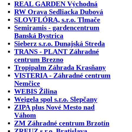
REAL GARDEN Východná
RW Orava Sedliacka Dubová
SLOVFLÓRA, s.r.o. Tlmače
Semiramis - gardencentrum
Banská Bystrica
Sieberz s.r.o. Dunajská Streda
TRANS - PLANT Záhradné
centrum Brezno
Tropipalm Záhrada Krasňany
VISTERIA - Záhradné centrum
Nemčice
WEBIS Žilina
Weigela spol s.r.o. Slepčany
ZIPA plus Nové Mesto nad
Váhom
ZM Záhradné centrum Brzotín
ZREUZ s.r.o. Bratislava