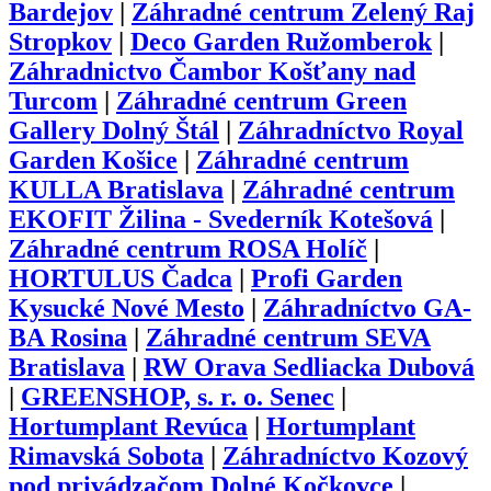
Bardejov
|
Záhradné centrum Zelený Raj
Stropkov
|
Deco Garden Ružomberok
|
Záhradnictvo Čambor Košťany nad
Turcom
|
Záhradné centrum Green
Gallery Dolný Štál
|
Záhradníctvo Royal
Garden Košice
|
Záhradné centrum
KULLA Bratislava
|
Záhradné centrum
EKOFIT Žilina - Svederník Kotešová
|
Záhradné centrum ROSA Holíč
|
HORTULUS Čadca
|
Profi Garden
Kysucké Nové Mesto
|
Záhradníctvo GA-
BA Rosina
|
Záhradné centrum SEVA
Bratislava
|
RW Orava Sedliacka Dubová
|
GREENSHOP, s. r. o. Senec
|
Hortumplant Revúca
|
Hortumplant
Rimavská Sobota
|
Záhradníctvo Kozový
pod privádzačom Dolné Kočkovce
|