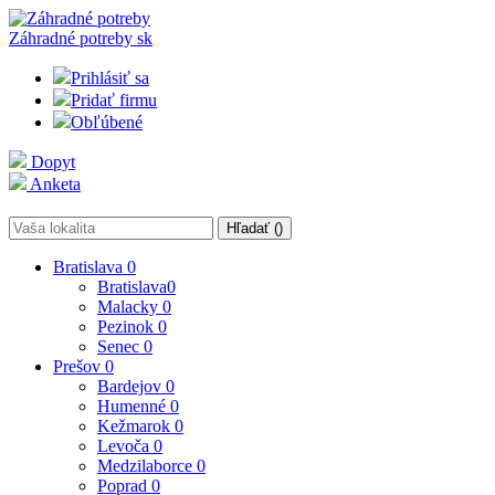
Záhradné potreby
sk
Prihlásiť sa
Pridať firmu
Obľúbené
Dopyt
Anketa
Hľadať (
)
Bratislava
0
Bratislava
0
Malacky
0
Pezinok
0
Senec
0
Prešov
0
Bardejov
0
Humenné
0
Kežmarok
0
Levoča
0
Medzilaborce
0
Poprad
0