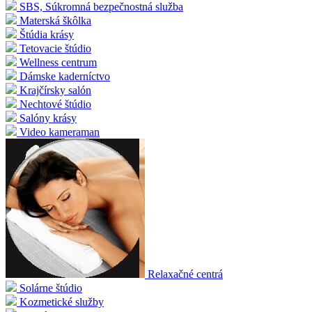
SBS, Súkromná bezpečnostná služba
Materská škôlka
Štúdia krásy
Tetovacie štúdio
Wellness centrum
Dámske kaderníctvo
Krajčírsky salón
Nechtové štúdio
Salóny krásy
Video kameraman
Relaxačné centrá
Solárne štúdio
Kozmetické služby