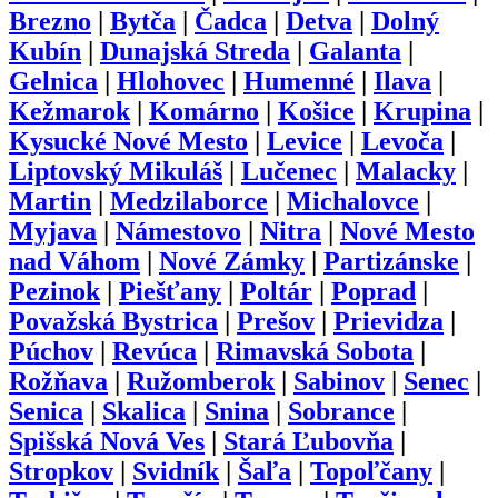
Brezno
|
Bytča
|
Čadca
|
Detva
|
Dolný
Kubín
|
Dunajská Streda
|
Galanta
|
Gelnica
|
Hlohovec
|
Humenné
|
Ilava
|
Kežmarok
|
Komárno
|
Košice
|
Krupina
|
Kysucké Nové Mesto
|
Levice
|
Levoča
|
Liptovský Mikuláš
|
Lučenec
|
Malacky
|
Martin
|
Medzilaborce
|
Michalovce
|
Myjava
|
Námestovo
|
Nitra
|
Nové Mesto
nad Váhom
|
Nové Zámky
|
Partizánske
|
Pezinok
|
Piešťany
|
Poltár
|
Poprad
|
Považská Bystrica
|
Prešov
|
Prievidza
|
Púchov
|
Revúca
|
Rimavská Sobota
|
Rožňava
|
Ružomberok
|
Sabinov
|
Senec
|
Senica
|
Skalica
|
Snina
|
Sobrance
|
Spišská Nová Ves
|
Stará Ľubovňa
|
Stropkov
|
Svidník
|
Šaľa
|
Topoľčany
|