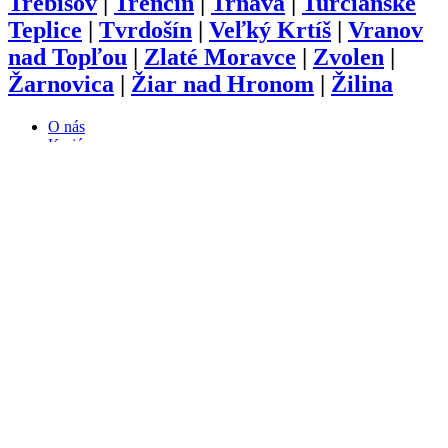
Trebišov
|
Trenčín
|
Trnava
|
Turčianske
Teplice
|
Tvrdošín
|
Veľký Krtíš
|
Vranov
nad Topľou
|
Zlaté Moravce
|
Zvolen
|
Žarnovica
|
Žiar nad Hronom
|
Žilina
O nás
Kariéra
Prihlásenie
Pridať firmu
Obchodné podmienky
Služby
Anketa
Virtual Tour
Dopyt
Internetová stránka
Iplatforma s.r.o. Klokoč 28,
962 25 Klokoč
IČO: 473 878 74
DiČ: 202 384 9080
Ochrana osobných údajov
info@iplatforma.sk