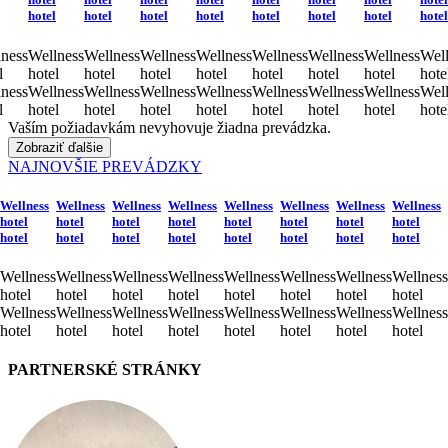
hotel
hotel
hotel
hotel
hotel
hotel
hotel
hotel
ness
Wellness
Wellness
Wellness
Wellness
Wellness
Wellness
Wellness
Well
l
hotel
hotel
hotel
hotel
hotel
hotel
hotel
hote
ness
Wellness
Wellness
Wellness
Wellness
Wellness
Wellness
Wellness
Well
l
hotel
hotel
hotel
hotel
hotel
hotel
hotel
hote
Vaším požiadavkám nevyhovuje žiadna prevádzka.
Zobraziť ďalšie
NAJNOVŠIE PREVÁDZKY
Wellness
Wellness
Wellness
Wellness
Wellness
Wellness
Wellness
Wellness
hotel
hotel
hotel
hotel
hotel
hotel
hotel
hotel
hotel
hotel
hotel
hotel
hotel
hotel
hotel
hotel
Wellness
Wellness
Wellness
Wellness
Wellness
Wellness
Wellness
Wellness
hotel
hotel
hotel
hotel
hotel
hotel
hotel
hotel
Wellness
Wellness
Wellness
Wellness
Wellness
Wellness
Wellness
Wellness
hotel
hotel
hotel
hotel
hotel
hotel
hotel
hotel
PARTNERSKÉ STRÁNKY