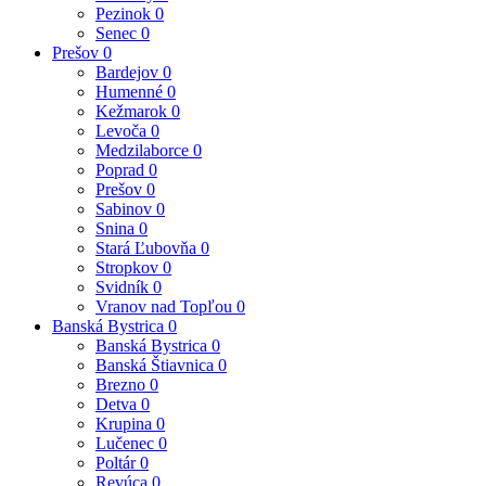
Pezinok
0
Senec
0
Prešov
0
Bardejov
0
Humenné
0
Kežmarok
0
Levoča
0
Medzilaborce
0
Poprad
0
Prešov
0
Sabinov
0
Snina
0
Stará Ľubovňa
0
Stropkov
0
Svidník
0
Vranov nad Topľou
0
Banská Bystrica
0
Banská Bystrica
0
Banská Štiavnica
0
Brezno
0
Detva
0
Krupina
0
Lučenec
0
Poltár
0
Revúca
0