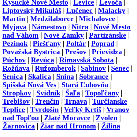
Kysucké Nové Mesto
|
Levice
|
Levoča
|
Liptovský Mikuláš
|
Lučenec
|
Malacky
|
Martin
|
Medzilaborce
|
Michalovce
|
Myjava
|
Námestovo
|
Nitra
|
Nové Mesto
nad Váhom
|
Nové Zámky
|
Partizánske
|
Pezinok
|
Piešťany
|
Poltár
|
Poprad
|
Považská Bystrica
|
Prešov
|
Prievidza
|
Púchov
|
Revúca
|
Rimavská Sobota
|
Rožňava
|
Ružomberok
|
Sabinov
|
Senec
|
Senica
|
Skalica
|
Snina
|
Sobrance
|
Spišská Nová Ves
|
Stará Ľubovňa
|
Stropkov
|
Svidník
|
Šaľa
|
Topoľčany
|
Trebišov
|
Trenčín
|
Trnava
|
Turčianske
Teplice
|
Tvrdošín
|
Veľký Krtíš
|
Vranov
nad Topľou
|
Zlaté Moravce
|
Zvolen
|
Žarnovica
|
Žiar nad Hronom
|
Žilina