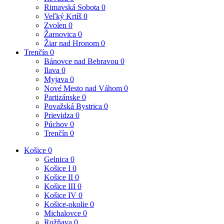
Rimavská Sobota
0
Veľký Krtíš
0
Zvolen
0
Žarnovica
0
Žiar nad Hronom
0
Trenčín
0
Bánovce nad Bebravou
0
Ilava
0
Myjava
0
Nové Mesto nad Váhom
0
Partizánske
0
Považská Bystrica
0
Prievidza
0
Púchov
0
Trenčín
0
Košice
0
Gelnica
0
Košice I
0
Košice II
0
Košice III
0
Košice IV
0
Košice-okolie
0
Michalovce
0
Rožňava
0