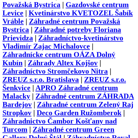
Považská Bystrica
|
Gazdovské centrum
Levice
|
Kvetinárstvo KVETOZEL Šabík
Vráble
|
Záhradné centrum Považská
Bystrica
|
Záhradné potreby Floriana
Prievidza
|
Záhradníctvo-kvetinárstvo
Vladimír Zajac Michalovce
|
Záhradnícke centrum OÁZA Dolný
Kubín
|
Záhrady Altex Kojšov
|
Záhradníctvo Stromčekovo Nitra
|
ZREUZ s.r.o. Bratislava
|
ZREUZ s.r.o.
Šenkvice
|
APRO Záhradné centrum
Malacky
|
Záhradné centrum ZÁHRADA
Bardejov
|
Záhradné centrum Zelený Raj
Stropkov
|
Deco Garden Ružomberok
|
Záhradnictvo Čambor Košťany nad
Turcom
|
Záhradné centrum Green
Gallery Dolný Štál
|
Záhradníctvo Royal