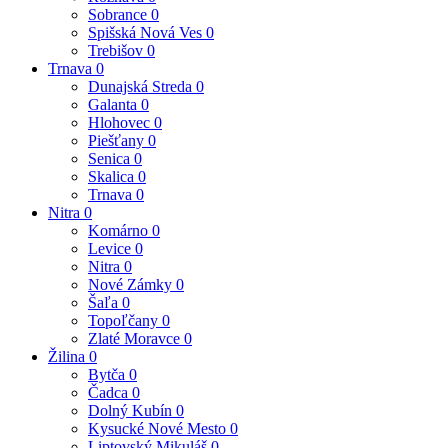
Sobrance
0
Spišská Nová Ves
0
Trebišov
0
Trnava
0
Dunajská Streda
0
Galanta
0
Hlohovec
0
Piešťany
0
Senica
0
Skalica
0
Trnava
0
Nitra
0
Komárno
0
Levice
0
Nitra
0
Nové Zámky
0
Šaľa
0
Topoľčany
0
Zlaté Moravce
0
Žilina
0
Bytča
0
Čadca
0
Dolný Kubín
0
Kysucké Nové Mesto
0
Liptovský Mikuláš
0