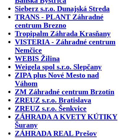
Banská Bystrica
Sieberz s.r.o. Dunajská Streda
TRANS - PLANT Záhradné
centrum Brezno
Tropipalm Záhrada Krasňany
VISTERIA - Záhradné centrum
Nemčice
WEBIS Žilina
Weigela spol s.r.o. Slepčany
ZIPA plus Nové Mesto nad
Váhom
ZM Záhradné centrum Brzotín
ZREUZ s.r.o. Bratislava
ZREUZ s.r.o. Šenkvice
ZÁHRADA A KVETY KÚTIKY
Šurany
ZÁHRADA REAL Prešov