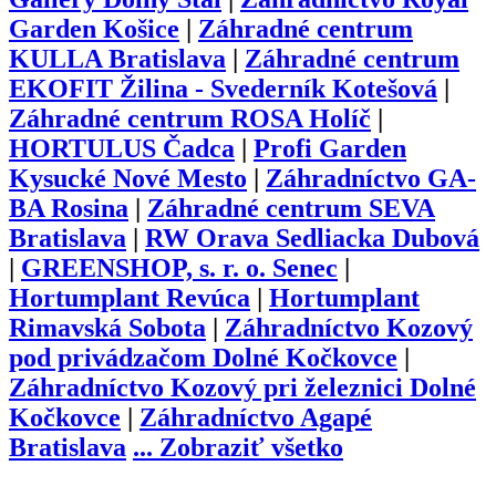
Garden Košice
|
Záhradné centrum
KULLA Bratislava
|
Záhradné centrum
EKOFIT Žilina - Svederník Kotešová
|
Záhradné centrum ROSA Holíč
|
HORTULUS Čadca
|
Profi Garden
Kysucké Nové Mesto
|
Záhradníctvo GA-
BA Rosina
|
Záhradné centrum SEVA
Bratislava
|
RW Orava Sedliacka Dubová
|
GREENSHOP, s. r. o. Senec
|
Hortumplant Revúca
|
Hortumplant
Rimavská Sobota
|
Záhradníctvo Kozový
pod privádzačom Dolné Kočkovce
|
Záhradníctvo Kozový pri železnici Dolné
Kočkovce
|
Záhradníctvo Agapé
Bratislava
...
Zobraziť všetko