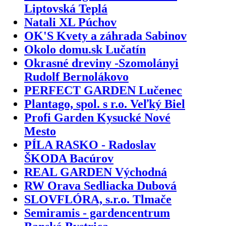
Liptovská Teplá
Natali XL Púchov
OK'S Kvety a záhrada Sabinov
Okolo domu.sk Lučatín
Okrasné dreviny -Szomolányi
Rudolf Bernolákovo
PERFECT GARDEN Lučenec
Plantago, spol. s r.o. Veľký Biel
Profi Garden Kysucké Nové
Mesto
PÍLA RASKO - Radoslav
ŠKODA Bacúrov
REAL GARDEN Východná
RW Orava Sedliacka Dubová
SLOVFLÓRA, s.r.o. Tlmače
Semiramis - gardencentrum