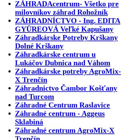
ZÁHRADAcentrum- Všetko pre
milovníkov záhrad Rohožník
ZÁHRADNÍCTVO - Ing. EDITA
GYÜREOVÁ Veľké Kapušany
Záhradkárske Potreby Krškany
Dolné Krškany
Záhradkárske centrum u
Lukáčov Dubnica nad Váhom
Záhradkárske potreby AgroMix-
X Trenčín
Záhradnictvo Čambor Košťany
nad Turcom
Záhradné Centrum Raslavice
Záhradné centrum - Aggeus
Sklabiná
Záhradné centrum AgroMix-X
Trenčín