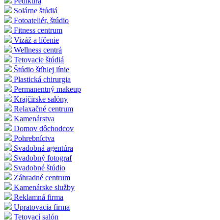
Pedikúra
Solárne štúdiá
Fotoateliér, štúdio
Fitness centrum
Vizáž a líčenie
Wellness centrá
Tetovacie štúdiá
Štúdio štíhlej línie
Plastická chirurgia
Permanentný makeup
Krajčírske salóny
Relaxačné centrum
Kamenárstva
Domov dôchodcov
Pohrebníctva
Svadobná agentúra
Svadobný fotograf
Svadobné štúdio
Záhradné centrum
Kamenárske služby
Reklamná firma
Upratovacia firma
Tetovací salón