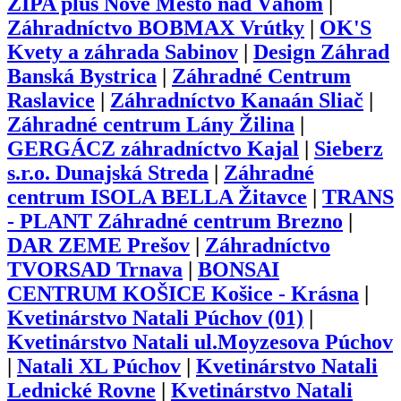
ZIPA plus Nové Mesto nad Váhom
|
Záhradníctvo BOBMAX Vrútky
|
OK'S
Kvety a záhrada Sabinov
|
Design Záhrad
Banská Bystrica
|
Záhradné Centrum
Raslavice
|
Záhradníctvo Kanaán Sliač
|
Záhradné centrum Lány Žilina
|
GERGÁCZ záhradníctvo Kajal
|
Sieberz
s.r.o. Dunajská Streda
|
Záhradné
centrum ISOLA BELLA Žitavce
|
TRANS
- PLANT Záhradné centrum Brezno
|
DAR ZEME Prešov
|
Záhradníctvo
TVORSAD Trnava
|
BONSAI
CENTRUM KOŠICE Košice - Krásna
|
Kvetinárstvo Natali Púchov (01)
|
Kvetinárstvo Natali ul.Moyzesova Púchov
|
Natali XL Púchov
|
Kvetinárstvo Natali
Lednické Rovne
|
Kvetinárstvo Natali