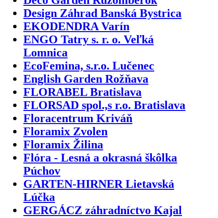
Design Záhrad Banská Bystrica
EKODENDRA Varín
ENGO Tatry s. r. o. Veľká
Lomnica
EcoFemina, s.r.o. Lučenec
English Garden Rožňava
FLORABEL Bratislava
FLORSAD spol.,s r.o. Bratislava
Floracentrum Kriváň
Floramix Zvolen
Floramix Žilina
Flóra - Lesná a okrasná škôlka
Púchov
GARTEN-HIRNER Lietavská
Lúčka
GERGÁCZ záhradníctvo Kajal