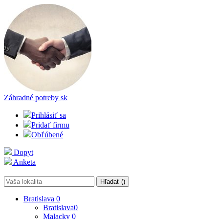
Záhradné potreby
sk
Prihlásiť sa
Pridať firmu
Obľúbené
Dopyt
Anketa
Hľadať (
)
Bratislava
0
Bratislava
0
Malacky
0