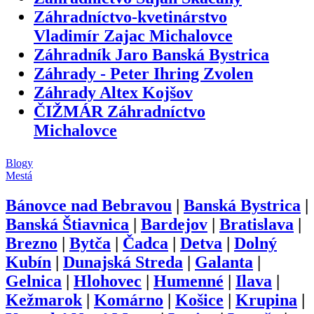
Záhradníctvo-kvetinárstvo
Vladimír Zajac Michalovce
Záhradník Jaro Banská Bystrica
Záhrady - Peter Ihring Zvolen
Záhrady Altex Kojšov
ČIŽMÁR Záhradníctvo
Michalovce
Blogy
Mestá
Bánovce nad Bebravou
|
Banská Bystrica
|
Banská Štiavnica
|
Bardejov
|
Bratislava
|
Brezno
|
Bytča
|
Čadca
|
Detva
|
Dolný
Kubín
|
Dunajská Streda
|
Galanta
|
Gelnica
|
Hlohovec
|
Humenné
|
Ilava
|
Kežmarok
|
Komárno
|
Košice
|
Krupina
|