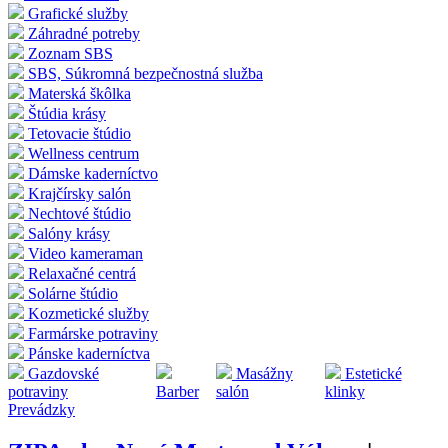
Grafické služby
Záhradné potreby
Zoznam SBS
SBS, Súkromná bezpečnostná služba
Materská škôlka
Štúdia krásy
Tetovacie štúdio
Wellness centrum
Dámske kaderníctvo
Krajčírsky salón
Nechtové štúdio
Salóny krásy
Video kameraman
Relaxačné centrá
Solárne štúdio
Kozmetické služby
Farmárske potraviny
Pánske kaderníctva
Gazdovské
Masážny
Estetické
potraviny
Barber
salón
klinky
Prevádzky