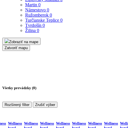
Martin
0
Námestovo
0
Ružomberok
0
Turčianske Teplice
0
Tvrdošín
0
Žilina
0
Zobraziť na mape
Zatvoriť mapu
Všetky prevádzky (
0
)
Rozširený filter
Zrušiť výber
ness
Wellness
Wellness
Wellness
Wellness
Wellness
Wellness
Wellness
Well
hotel
hotel
hotel
hotel
hotel
hotel
hotel
hotel