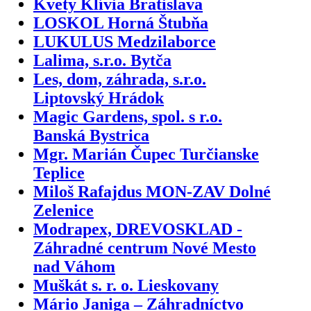
Kvety Klívia Bratislava
LOSKOL Horná Štubňa
LUKULUS Medzilaborce
Lalima, s.r.o. Bytča
Les, dom, záhrada, s.r.o.
Liptovský Hrádok
Magic Gardens, spol. s r.o.
Banská Bystrica
Mgr. Marián Čupec Turčianske
Teplice
Miloš Rafajdus MON-ZAV Dolné
Zelenice
Modrapex, DREVOSKLAD -
Záhradné centrum Nové Mesto
nad Váhom
Muškát s. r. o. Lieskovany
Mário Janiga – Záhradníctvo