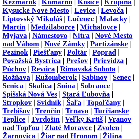
Kežmarok
|
Komárno
|
Košice
|
Krupina
|
Kysucké Nové Mesto
|
Levice
|
Levoča
|
Liptovský Mikuláš
|
Lučenec
|
Malacky
|
Martin
|
Medzilaborce
|
Michalovce
|
Myjava
|
Námestovo
|
Nitra
|
Nové Mesto
nad Váhom
|
Nové Zámky
|
Partizánske
|
Pezinok
|
Piešťany
|
Poltár
|
Poprad
|
Považská Bystrica
|
Prešov
|
Prievidza
|
Púchov
|
Revúca
|
Rimavská Sobota
|
Rožňava
|
Ružomberok
|
Sabinov
|
Senec
|
Senica
|
Skalica
|
Snina
|
Sobrance
|
Spišská Nová Ves
|
Stará Ľubovňa
|
Stropkov
|
Svidník
|
Šaľa
|
Topoľčany
|
Trebišov
|
Trenčín
|
Trnava
|
Turčianske
Teplice
|
Tvrdošín
|
Veľký Krtíš
|
Vranov
nad Topľou
|
Zlaté Moravce
|
Zvolen
|
Žarnovica
|
Žiar nad Hronom
|
Žilina