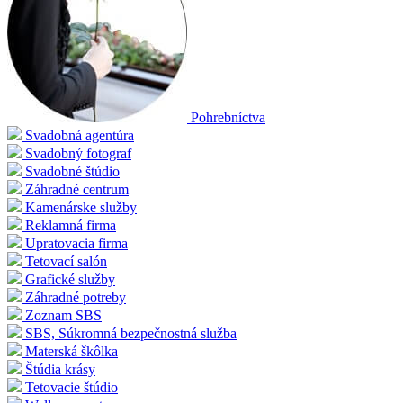
Pohrebníctva
Svadobná agentúra
Svadobný fotograf
Svadobné štúdio
Záhradné centrum
Kamenárske služby
Reklamná firma
Upratovacia firma
Tetovací salón
Grafické služby
Záhradné potreby
Zoznam SBS
SBS, Súkromná bezpečnostná služba
Materská škôlka
Štúdia krásy
Tetovacie štúdio