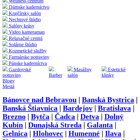
Wellness centrum
Dámske kaderníctvo
Krajčírsky salón
Nechtové štúdio
Salóny krásy
Video kameraman
Relaxačné centrá
Solárne štúdio
Kozmetické služby
Farmárske potraviny
Pánske kaderníctva
Gazdovské
Masážny
Estetické
potraviny
Barber
salón
klinky
Blogy
Mestá
Bánovce nad Bebravou
|
Banská Bystrica
|
Banská Štiavnica
|
Bardejov
|
Bratislava
|
Brezno
|
Bytča
|
Čadca
|
Detva
|
Dolný
Kubín
|
Dunajská Streda
|
Galanta
|
Gelnica
|
Hlohovec
|
Humenné
|
Ilava
|