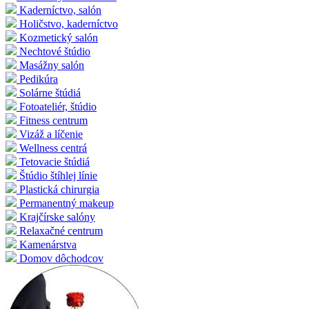
Kaderníctvo, salón
Holičstvo, kaderníctvo
Kozmetický salón
Nechtové štúdio
Masážny salón
Pedikúra
Solárne štúdiá
Fotoateliér, štúdio
Fitness centrum
Vizáž a líčenie
Wellness centrá
Tetovacie štúdiá
Štúdio štíhlej línie
Plastická chirurgia
Permanentný makeup
Krajčírske salóny
Relaxačné centrum
Kamenárstva
Domov dôchodcov