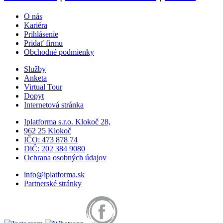
O nás
Kariéra
Prihlásenie
Pridať firmu
Obchodné podmienky
Služby
Anketa
Virtual Tour
Dopyt
Internetová stránka
Iplatforma s.r.o. Klokoč 28,
962 25 Klokoč
IČO: 473 878 74
DiČ: 202 384 9080
Ochrana osobných údajov
info@iplatforma.sk
Partnerské stránky