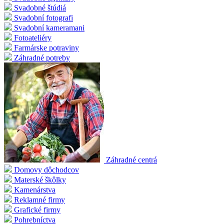
Svadobné štúdiá
Svadobní fotografi
Svadobní kameramani
Fotoateliéry
Farmárske potraviny
Záhradné potreby
Záhradné centrá
Domovy dôchodcov
Materské škôlky
Kamenárstva
Reklamné firmy
Grafické firmy
Pohrebníctva