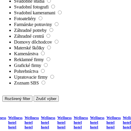
Svadobné štúdiá
Svadobní fotografi
Svadobní kameramani
Fotoateliéry
Farmárske potraviny
Záhradné potreby
Záhradné centrá
Domovy dôchodcov
Materské škôlky
Kamenárstva
Reklamné firmy
Grafické firmy
Pohrebníctva
Upratovacie firmy
Zoznam SBS
Rozširený filter
Zrušiť výber
ness
Wellness
Wellness
Wellness
Wellness
Wellness
Wellness
Wellness
Well
hotel
hotel
hotel
hotel
hotel
hotel
hotel
hotel
hotel
hotel
hotel
hotel
hotel
hotel
hotel
hotel