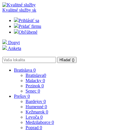
Kvalitné služby
sk
Prihlásiť sa
Pridať firmu
Obľúbené
Dopyt
Anketa
Hľadať (
)
Bratislava
0
Bratislava
0
Malacky
0
Pezinok
0
Senec
0
Prešov
0
Bardejov
0
Humenné
0
Kežmarok
0
Levoča
0
Medzilaborce
0
Poprad
0