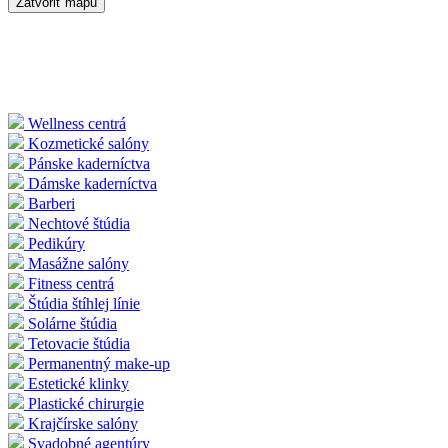
Zatvoriť mapu
Wellness centrá
Kozmetické salóny
Pánske kaderníctva
Dámske kaderníctva
Barberi
Nechtové štúdia
Pedikúry
Masážne salóny
Fitness centrá
Štúdia štíhlej línie
Solárne štúdia
Tetovacie štúdia
Permanentný make-up
Estetické klinky
Plastické chirurgie
Krajčírske salóny
Svadobné agentúry