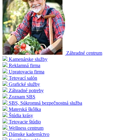
Záhradné centrum
Kamenárske služby
Reklamná firma
Upratovacia firma
Tetovací salón
Grafické služby
Záhradné potreby
Zoznam SBS
SBS, Súkromná bezpečnostná služba
Materská škôlka
Štúdia krásy
Tetovacie štúdio
Wellness centrum
Dámske kaderníctvo