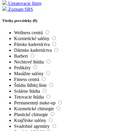
Upratovacie firmy
Zoznam SBS
Všetky prevádzky (
0
)
Wellness centrá
Kozmetické salóny
Pánske kaderníctva
Dámske kaderníctva
Barberi
Nechtové štúdia
Pedikúry
Masážne salóny
Fitness centrá
Štúdia štíhlej línie
Solárne štúdia
Tetovacie štúdia
Permanentný make-up
Kozmetické chirurgie
Plastické chirurgie
Krajčírske salóny
Svadobné agentúry