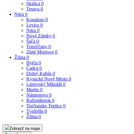
Skalica
0
Trnava
0
Nitra
0
Komárno
0
Levice
0
Nitra
0
Nové Zámky
0
Šaľa
0
Topoľčany
0
Zlaté Moravce
0
Žilina
0
Bytča
0
Čadca
0
Dolný Kubín
0
Kysucké Nové Mesto
0
Liptovský Mikuláš
0
Martin
0
Námestovo
0
Ružomberok
0
Turčianske Teplice
0
Tvrdošín
0
Žilina
0
Zobraziť na mape