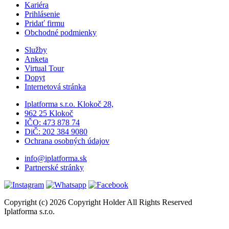
Kariéra
Prihlásenie
Pridať firmu
Obchodné podmienky
Služby
Anketa
Virtual Tour
Dopyt
Internetová stránka
Iplatforma s.r.o. Klokoč 28,
962 25 Klokoč
IČO: 473 878 74
DiČ: 202 384 9080
Ochrana osobných údajov
info@iplatforma.sk
Partnerské stránky
Copyright (c) 2026 Copyright Holder All Rights Reserved
Iplatforma s.r.o.