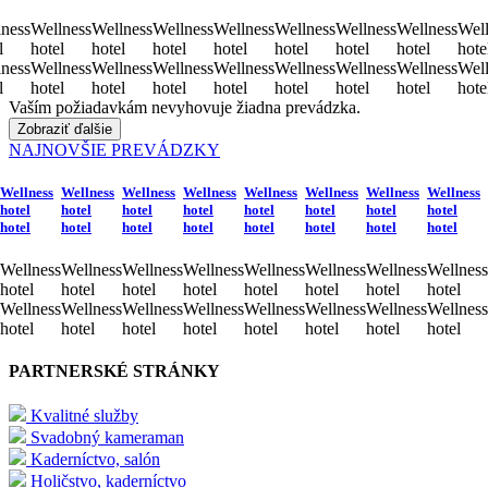
ness
Wellness
Wellness
Wellness
Wellness
Wellness
Wellness
Wellness
Well
l
hotel
hotel
hotel
hotel
hotel
hotel
hotel
hote
ness
Wellness
Wellness
Wellness
Wellness
Wellness
Wellness
Wellness
Well
l
hotel
hotel
hotel
hotel
hotel
hotel
hotel
hote
Vaším požiadavkám nevyhovuje žiadna prevádzka.
Zobraziť ďalšie
NAJNOVŠIE PREVÁDZKY
Wellness
Wellness
Wellness
Wellness
Wellness
Wellness
Wellness
Wellness
hotel
hotel
hotel
hotel
hotel
hotel
hotel
hotel
hotel
hotel
hotel
hotel
hotel
hotel
hotel
hotel
Wellness
Wellness
Wellness
Wellness
Wellness
Wellness
Wellness
Wellness
hotel
hotel
hotel
hotel
hotel
hotel
hotel
hotel
Wellness
Wellness
Wellness
Wellness
Wellness
Wellness
Wellness
Wellness
hotel
hotel
hotel
hotel
hotel
hotel
hotel
hotel
PARTNERSKÉ STRÁNKY
Kvalitné služby
Svadobný kameraman
Kaderníctvo, salón
Holičstvo, kaderníctvo