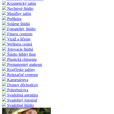
Kozmetický salón
Nechtové štúdio
Masážny salón
Pedikúra
Solárne štúdiá
Fotoateliér, štúdio
Fitness centrum
Vizáž a líčenie
Wellness centrá
Tetovacie štúdiá
Štúdio štíhlej línie
Plastická chirurgia
Permanentný makeup
Krajčírske salóny
Relaxačné centrum
Kamenárstva
Domov dôchodcov
Pohrebníctva
Svadobná agentúra
Svadobný fotograf
Svadobné štúdio