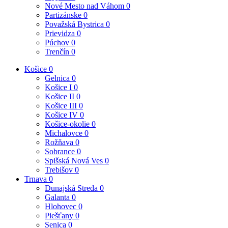
Nové Mesto nad Váhom
0
Partizánske
0
Považská Bystrica
0
Prievidza
0
Púchov
0
Trenčín
0
Košice
0
Gelnica
0
Košice I
0
Košice II
0
Košice III
0
Košice IV
0
Košice-okolie
0
Michalovce
0
Rožňava
0
Sobrance
0
Spišská Nová Ves
0
Trebišov
0
Trnava
0
Dunajská Streda
0
Galanta
0
Hlohovec
0
Piešťany
0
Senica
0