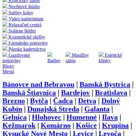
Krajčírsky salón
Nechtové štúdio
Salóny krásy
Video kameraman
Relaxačné centrá
Solárne štúdio
Kozmetické služby
Farmárske potraviny
Pánske kaderníctva
Gazdovské
Masážny
Estetické
potraviny
Barber
salón
klinky
Blogy
Mestá
Bánovce nad Bebravou
|
Banská Bystrica
|
Banská Štiavnica
|
Bardejov
|
Bratislava
|
Brezno
|
Bytča
|
Čadca
|
Detva
|
Dolný
Kubín
|
Dunajská Streda
|
Galanta
|
Gelnica
|
Hlohovec
|
Humenné
|
Ilava
|
Kežmarok
|
Komárno
|
Košice
|
Krupina
|
Kysucké Nové Mesto
|
Levice
|
Levoča
|