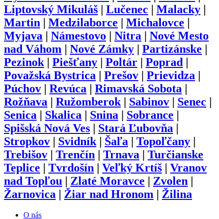
Liptovský Mikuláš
|
Lučenec
|
Malacky
|
Martin
|
Medzilaborce
|
Michalovce
|
Myjava
|
Námestovo
|
Nitra
|
Nové Mesto
nad Váhom
|
Nové Zámky
|
Partizánske
|
Pezinok
|
Piešťany
|
Poltár
|
Poprad
|
Považská Bystrica
|
Prešov
|
Prievidza
|
Púchov
|
Revúca
|
Rimavská Sobota
|
Rožňava
|
Ružomberok
|
Sabinov
|
Senec
|
Senica
|
Skalica
|
Snina
|
Sobrance
|
Spišská Nová Ves
|
Stará Ľubovňa
|
Stropkov
|
Svidník
|
Šaľa
|
Topoľčany
|
Trebišov
|
Trenčín
|
Trnava
|
Turčianske
Teplice
|
Tvrdošín
|
Veľký Krtíš
|
Vranov
nad Topľou
|
Zlaté Moravce
|
Zvolen
|
Žarnovica
|
Žiar nad Hronom
|
Žilina
O nás