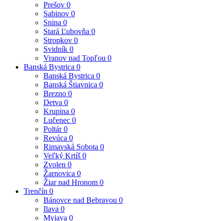
Prešov
0
Sabinov
0
Snina
0
Stará Ľubovňa
0
Stropkov
0
Svidník
0
Vranov nad Topľou
0
Banská Bystrica
0
Banská Bystrica
0
Banská Štiavnica
0
Brezno
0
Detva
0
Krupina
0
Lučenec
0
Poltár
0
Revúca
0
Rimavská Sobota
0
Veľký Krtíš
0
Zvolen
0
Žarnovica
0
Žiar nad Hronom
0
Trenčín
0
Bánovce nad Bebravou
0
Ilava
0
Myjava
0